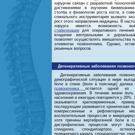
хирургии связан с разработкой технологий
достижениями в изучении биомеханики
столба и физиологии роста кости, а сов
спинального инструментария вызвало эк
рост этого направления медицины. В наст
хирурга имеется возможность 
стабилизации
для оперативного лечения 
владение вентральными и дорзальны
позволяет осуществлять вмешательства н
элементах позвоночника. Однако, оста
решенных вопросов.
Дегенеративные заболевания позвоно
Дегенеративные заболевания позвон
демографической ситуации в мире выход
боли в спине (боли в пояснице) далека
позвоночника
остается одной из 
здравоохранения. В течение жизни боль
населения и ежегодно повторяется у 20%. 
оказывается кратковременным, прим
последующем развивается хроническая бол
компрессионные и рефлекторные мех
воспалительным процессом и микроцирку
хотя причины вертеброгенной боли в с
дистрофических процессов могут быт
спондилез, спондилоартроз, остеоп
позвоночного канала, спондилолистез, ско