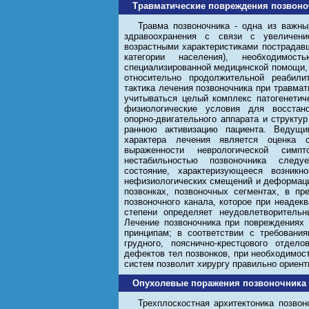
Травматические повреждения позвоно
Травма позвоночника - одна из важн
здравоохранения с связи с увеличени
возрастными характеристиками пострадав
категории населения), необходимост
специализированной медицинской помощи, 
относительно продолжительной реабили
тактика лечения позвоночника при травма
учитываться целый комплекс патогенетич
физиологические условия для восстан
опорно-двигательного аппарата и структур
раннюю активизацию пациента. Ведущ
характера лечения является оценка 
выраженности неврологической симп
нестабильностью позвоночника следу
состояние, характеризующееся возникн
нефизиологических смещений и деформаци
позвонках, позвоночных сегментах, в пр
позвоночного канала, которое при неадек
степени определяет неудовлетворительн
Лечение позвоночника при повреждениях 
принципам; в соответствии с требовани
грудного, пояснично-крестцового отдел
дефектов тел позвонков, при необходимос
систем позволит хирургу правильно ориент
Опухолевые поражения позвоночника
Трехплоскостная архитектоника позвон