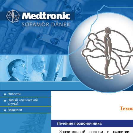
Новости
Новый клинический
случай
Техн
Вакансии
Лечение позвоночника
Значительный подъем в развитии в