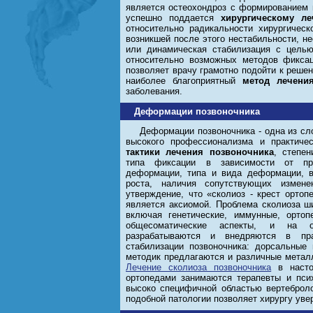
является остеохондроз с формированием п
успешно поддается
хирургическому л
относительно радикальности хирургичес
возникшей после этого нестабильности, н
или динамическая стабилизация с цель
относительно возможных методов фиксац
позволяет врачу грамотно подойти к реше
наиболее благоприятный
метод лечени
заболевания.
Деформации позвоночника
Деформации позвоночника - одна из с
высокого профессионализма и практиче
тактики лечения позвоночника
, степен
типа фиксации в зависимости от пр
деформации, типа и вида деформации, в
роста, наличия сопутствующих измене
утверждение, что «сколиоз - крест ортоп
является аксиомой. Проблема сколиоза ши
включая генетические, иммунные, ортоп
общесоматические аспекты, и на о
разрабатываются и внедряются в пр
стабилизации позвоночника: дорсальные 
методик предлагаются и различные металл
Лечение сколиоза позвоночника
в насто
ортопедами занимаются терапевты и псих
высоко специфичной областью вертеброло
подобной патологии позволяет хирургу уве