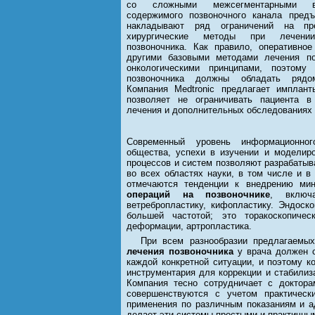
со сложными межсегментарными вза
содержимого позвоночного канала пред
накладывают ряд ограничений на пр
хирургические методы при лечении
позвоночника. Как правило, оперативно
другими базовыми методами лечения по
онкологическими принципами, поэтом
позвоночника должны обладать рядо
Компания Medtroniс предлагает имплант
позволяет не ограничивать пациента в
лечения и дополнительных обследованиях 
Современный уровень информационног
общества, успехи в изучении и моделир
процессов и систем позволяют разрабатыв
во всех областях науки, в том числе и в
отмечаются тенденции к внедрению мин
операций на позвоночнике
, включа
ветребропластику, кифопластику. Эндоск
большей частотой; это торакоскопичес
деформации, артропластика.
При всем разнообразии предлагаемы
лечения позвоночника
у врача должен с
каждой конкретной ситуации, и поэтому к
инструментария для коррекции и стабилиз
Компания тесно сотрудничает с доктор
совершенствуются с учетом практически
применения по различным показаниям и ад
делает эти системы простыми и практичны