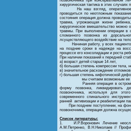
позвоночника при консервативном ле
хирургическая тактика в этих случаях 
На наш взгляд, оперативное леч
проводиться по неотложным показани
состояния операция должна проводить
травма, угрожающая жизни ребенка
хирургическое вмешательство можно от
травмы. При выполнении операции в 
сломанного позвонка из дорсально
лсуществляющего воздействие на тело
Начиная работу, у всех пациентов 
на поздние сроки в надежде на восс
процессе его консолидации и роста реб
При наличии показаний к передней стаб
а) возраст детей старше 14 лет,
б) большая степень компрессии тела, н
в) значительное расхождение отломков 
г) большая степень кифотической деф
мы считаем возможным ее проведе
Ранняя операция в остром периоде
форму позвонка, ликвидировать д
позвоночника, используя для этог
современного спинального инструмен
ранней активизации и реабилитации па
При позднем поступлении, на фоне у
позвоночника, операция должна осущест
Список литературы:
1. И.Р.Воронович Лечение неослож
А.М.Петренко, В.Н.Николаев // Проф