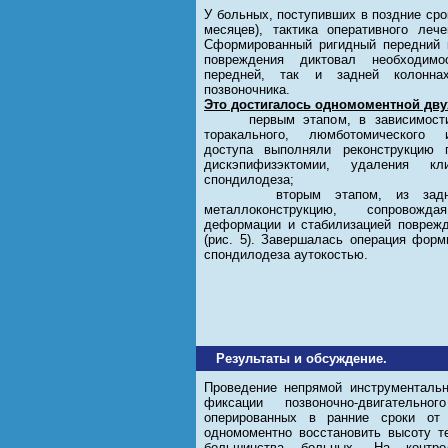
У больных, поступивших в поздние сро
месяцев), тактика оперативного леч
Сформированный ригидный передний к
повреждения диктовал необходим
передней, так и задней колоннах
позвоночника.
Это достигалось одномоментной дву
первым этапом, в зависимости о
торакального, люмботомического 
доступа выполняли реконструкцию 
дискэпифизэктомии, удаления к
спондилодеза;
вторым этапом, из заднего 
металлоконструкцию, сопровожд
деформации и стабилизацией поврежд
(рис. 5). Завершалась операция форм
спондилодеза аутокостью.
Результаты и обсуждение.
Проведение непрямой инструменталь
фиксации позвоночно-двигательн
оперированных в ранние сроки от
одномоментно восстановить высоту т
большинства больных. На контро