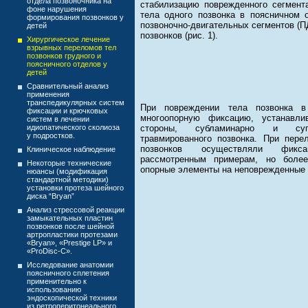
отдела позвоночника на
стабилизацию поврежденного сегмент
фоне нарушения
тела одного позвонка в поясничном
формирования позвонков у
позвоночно-
двигательных сегментов (П
детей
позвонков (рис. 1).
Хирургическое лечение
взрывных переломов тел
позвонков грудного и
поясничного отделов у
детей
Сравнительный анализ
применения
транспедикулярных систем
При повреждении тела позвонка в
фиксации и крючковых
многоопорную фиксацию, устанавл
систем в лечении
идиопатического сколиоза
стороны, субламинарно и супр
у подростков.
травмированного позвонка. При пер
позвонков осуществляли фикс
Клиническое наблюдение
рассмотренным примерам, но более
Некоторые технические
опорные элементы на неповрежденные п
нюансы (модификация
стандартной методики)
установки протеза шейного
диска “Bryan”
Анализ стрессовой реакции
замыкательных пластин
позвонков после шейной
артропластики протезами
«Bryan», «Prestige LP» и
«ProDisc-C».
Исследование анатомии
поясничного сплетения
применительно к
использованию
эндоскопической техники
из ретроперитонеального