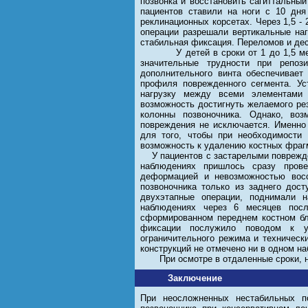
позвонка и восстановить сагиттальны
пациентов ставили на ноги с 10 дн
реклинационных корсетах. Через 1,5 -
операции разрешали вертикальные наг
стабильная фиксация. Переломов и де
У детей в сроки от 1 до 1,5 месяц
значительные трудности при репоз
дополнительного винта обеспечивает
профиля поврежденного сегмента. Ус
нагрузку между всеми элементами 
возможность достигнуть желаемого рез
колонны позвоночника. Однако, во
повреждения не исключается. Именно
для того, чтобы при необходимости
возможность к удалению костных фраг
У пациентов с застарелыми поврежден
наблюдениях пришлось сразу прове
деформацией и невозможностью восс
позвоночника только из заднего дос
двухэтапные операции, поднимали 
наблюдениях через 6 месяцев посл
сформированном переднем костном бло
фиксации послужило поводом к у
ограничительного режима и техническ
конструкций не отмечено ни в одном н
При осмотре в отдаленные сроки, ни
Заключение
При неосложненных нестабильных 