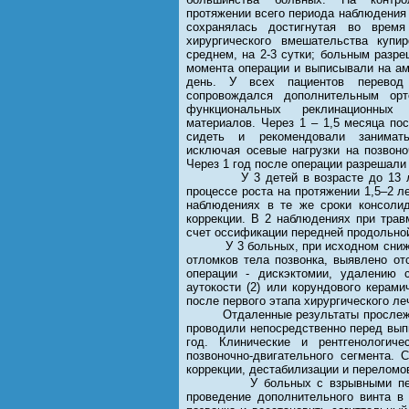
протяжении всего периода наблюдения 
сохранялась достигнутая во время
хирургического вмешательства купи
среднем, на 2-3 сутки; больным разре
момента операции и выписывали на ам
день. У всех пациентов перевод
сопровождался дополнительным орт
функциональных реклинационных
материалов. Через 1 – 1,5 месяца по
сидеть и рекомендовали занимать
исключая осевые нагрузки на позвон
Через 1 год после операции разрешали
У 3 детей в возрасте до 13 лет с
процессе роста на протяжении 1,5–2 
наблюдениях в те же сроки консолид
коррекции. В 2 наблюдениях при трав
счет оссификации передней продольной
У 3 больных, при исходном снижени
отломков тела позвонка, выявлено от
операции - дискэктомии, удалению 
аутокости (2) или корундового керами
после первого этапа хирургического ле
Отдаленные результаты прослежены в
проводили непосредственно перед выпи
год. Клинические и рентгенологич
позвоночно-двигательного сегмента. 
коррекции, дестабилизации и переломо
У больных с взрывными переломам
проведение дополнительного винта в