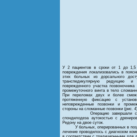
У 2 пациентов в сроки от 1 до 1,5
повреждения локализовались в поясн
этих больных из дорсального дос
транспедикулярную редукцию и 
поврежденного участка позвоночника
промежуточного винта в тело сломанн
При переломах двух и более смеж
протяженную фиксацию с установ
неповрежденные позвонки и проме
стороны на сломанные позвонки (рис. 4)
Операцию завершали создани
спондилодеза аутокостью с дрениро
Редону на двое суток.
У больных, оперированных в поздн
лечение проводилось с диагнозом ком
в соответствии с традиционными для 