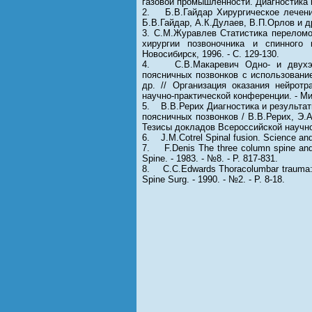
газовой промышленности. Диагностика и
2. Б.В.Гайдар Хирургическое лечение
Б.В.Гайдар, А.К.Дулаев, В.П.Орлов и др.
3. С.М.Журавлев Статистика переломо
хирургии позвоночника и спинного 
Новосибирск, 1996. - С. 129-130.
4. С.В.Макаревич Одно- и двухэта
поясничных позвонков с использовани
др. // Организация оказания нейрот
научно-практической конференции. - Мин
5. В.В.Рерих Диагностика и результа
поясничных позвонков / В.В.Рерих, Э.А
Тезисы докладов Всероссийской научно-
6. J.M.Cotrel Spinal fusion. Science and t
7. F.Denis The three column spine and its
Spine. - 1983. - №8. - P. 817-831.
8. С.С.Edwards Thoracolumbar trauma: Po
Spine Surg. - 1990. - №2. - P. 8-18.