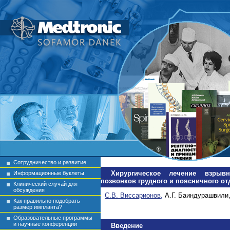
Сотрудничество и развитие
Хирургическое лечение взрыв
Информационные буклеты
позвонков грудного и поясничного отд
Клинический случай для
обсуждения
С.В. Виссарионов,
А.Г. Баиндурашвили,
Как правильно подобрать
размер импланта?
Образовательные программы
и научные конференции
Введение