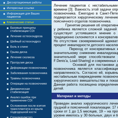
Диссертационные работы
Лечение пациентов с нестабильными
Интересные ссылки
времени [3]. Важность этой задачи о
позвоночника. Ежегодно в Санкт-Пет
Информация для Ваших
пациентов
подвергаются хирургическому лечени
поясничного отделов позвоночни
Клинические статьи
Принятие решения об оперативном в
Базовые принципы
у ребенка является сложной задачей
стабилизации CDI
существует устоявшееся мнение о 
Лечение остеохондроза
традиционно склоняются к консерватив
Но отсутствие своевременной адеква
Шейный остеохондроз
процент инвалидности детского населе
Боль в спине
Переход от консервативных к ранн
Грыжа диска
значительному снижению инвалидизац
значительной мере способствовали 
Лечение сколиоза
F.Denis'a, Load-Sharing) и современных 
Протрузия диска
Основой для постановки диагноза
Деформации позвоночника
позвоночника является классификация
направленность. Согласно ей, взрывн
Заболевания позвоночника
нестабильным повреждениям позвоночн
Травмы позвоночника
хирургического вмешательства и пока
Операции на позвоночнике
Данная работа посвящена определению
детей.
Динамическая
стабилизация
Материал и методы
Анализ ошибок при
применении CDI
Проведен анализ хирургического лече
Осложнения после взятия
грудной и поясничной локализации. 17
трансплантата из крыла
сроки от 1 до 1,5 месяцев, 19 – на п
подвздошной кости
уровне имелось у 30 больных, двух и б
Спондилолистез