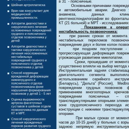
в 31 - поясничные.
Шейная артроплатиска
Основными причинами поврежде
и автомобильные аварии. Диагноз 
Врач как консультант для
анамнеза, данных клиниче
медицинской
промышленности.
рентгеноспондилографии во фронтальн
КТ (21 больной) и МРТ - исследованиях 
Алгоритм диагностики и
хирургического лечения
Показанием к операт
осложненных повреждений
нестабильность позвоночника:
грудного и поясничного
• при ранних сроках от момента 
отделов позвоночника у
нестабильных переломов позвоноч
детей
повреждение двух и более колон позвон
Алгоритм диагностики и
• при позднем поступлении - с
тактики хирургического
прогрессирующая деформация поврежд
лечения неосложненных
нестабильных
угрожающая развитием миелопатии.
повреждений грудного и
Сроки, прошедшие от момента тр
поясничного отделов
существенно влияли на выбор метода 
позвоночника у детей
Инструментальная задняя стабилизац
Способ коррекции
двигательного сегмента выполн
врожденной деформации
использованием серийного инстру
нижнегрудного и
(Беларусь), "Дельта" (Россия), Medtr
поясничного отделов
позвоночникана фоне
повреждении грудных позвонков 
нарушения формирования
применением многоопорных крючков
позвонков у детей 1 - 5 лет
повреждении поясничных – сп
Оценка выраженности
транспедикулярными опорными элемен
артроза фасеточных
зоне грудопоясничного перехода ис
суставов в шейном отделе
конструкции с нижними транспедикул
позвоночника по данным
КТ и МРТ.
опорами.
При малых сроках от момента по
Способ хирургического
часов до 10-15 дней) у больных с вз
лечения врожденных
пороков развития грудного
заднюю непрямую инструментальну