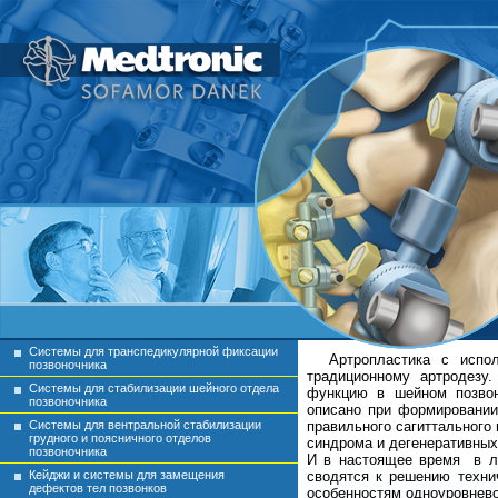
Системы для транспедикулярной фиксации
Артропластика с испо
позвоночника
традиционному артродезу.
Системы для стабилизации шейного отдела
функцию в шейном позвон
позвоночника
описано при формировании
Системы для вентральной стабилизации
правильного сагиттального
грудного и поясничного отделов
синдрома и дегенеративных
позвоночника
И в настоящее время в ли
Кейджи и системы для замещения
сводятся к решению техни
дефектов тел позвонков
особенностям одноуровнево