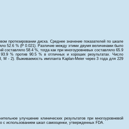
вом протезировании диска. Среднее значение показателей по шкале
яло 52.6 % (P 0.021). Различие между этими двумя величинами было
й составляло 58.4 %, тогда как при многоуровневых составляло 65.9
 93.9 % против 90.5 % в отличных и хороших результатах. Число
 М - 2). Выживаемость импланта Kaplan-Meier через 3 года для 229
ительное улучшение клинических результатов при многоуровневой
но с использованием шкал самооценки, утвержденных FDA.