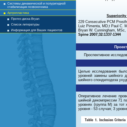
Системы динамической и полуригидной
стабилизации позвоночника
Артропластика
Superiority
Протез диска Bryan
229 Consecutive PCM Prosth
Список литературы
Luiz Pimenta, MD,t Paul C.
Bryan W. Cunningham, MSc, 
Информация для Ваших пациентов
Spine 2007;32:1337-1344
Проект
Проспективное исследов
Целью исследования было
уровней замены шейного д
шейного спондилодеза уху
Оперативное лечение пров
шейной декомпрессии 71 па
уровнях (группа М) за то
уровня - 53 случая; 3 уровн