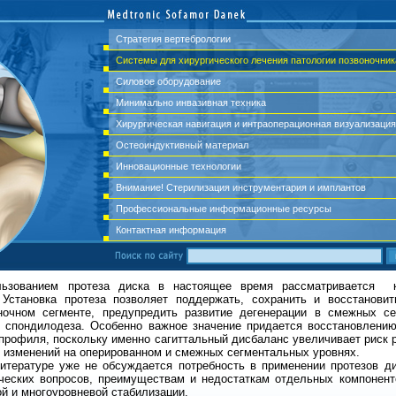
Стратегия вертебрологии
Системы для хирургического лечения патологии позвоночник
Силовое оборудование
Минимально инвазивная техника
Хирургическая навигация и интраоперационная визуализация
Остеоиндуктивный материал
Инновационные технологии
Внимание! Стерилизация инструментария и имплантов
Профессиональные информационные ресурсы
Контактная информация
льзованием протеза диска в настоящее время рассматривается к
 Установка протеза позволяет поддержать, сохранить и восстанови
очном сегменте, предупредить развитие дегенерации в смежных сег
 спондилодеза. Особенно важное значение придается восстановлени
 профиля, поскольку именно сагиттальный дисбаланс увеличивает риск 
 изменений на оперированном и смежных сегментальных уровнях.
тературе уже не обсуждается потребность в применении протезов ди
ческих вопросов, преимуществам и недостаткам отдельных компонент
й и многоуровневой стабилизации.