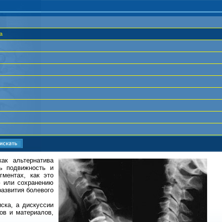
а
ак альтернатива
ть подвижность и
ментах, как это
ю или сохранению
развития болевого
ска, а дискуссии
ов и материалов,