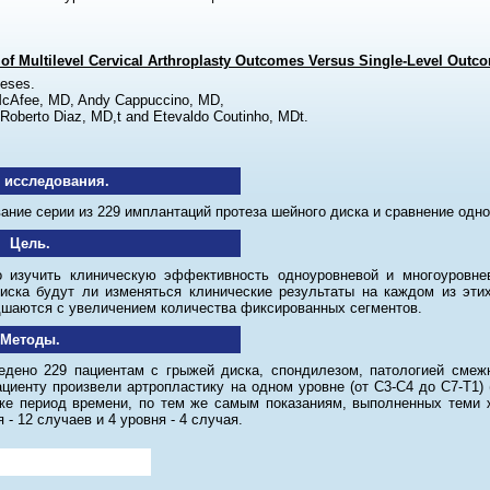
 of Multilevel Cervical Arthroplasty Outcomes Versus Single-Level Outc
eses.
 McAfee, MD, Andy Cappuccino, MD,
Roberto Diaz, MD,t and Etevaldo Coutinho, MDt.
 исследования.
ание серии из 229 имплантаций протеза шейного диска и сравнение одн
Цель.
 изучить клиническую эффективность одноуровневой и многоуровнев
иска будут ли изменяться клинические результаты на каждом из этих
дшаются с увеличением количества фиксированных сегментов.
Методы.
едено 229 пациентам с грыжей диска, спондилезом, патологией смеж
циенту произвели артропластику на одном уровне (от C3-C4 до C7-T1) 
т же период времени, по тем же самым показаниям, выполненных теми
я - 12 случаев и 4 уровня - 4 случая.