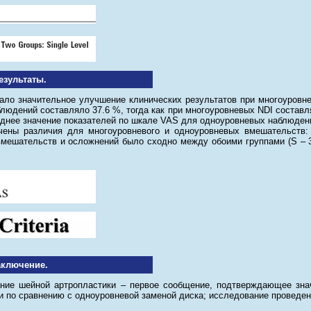
езультаты.
ало значительное улучшение клинических результатов при многоуровне
людений составляло 37.6 %, тогда как при многоуровневых NDI составл
еднее значение показателей по шкале VAS для одноуровневых наблюдени
ены различия для многоуровневого и одноуровневых вмешательств:
мешательств и осложнений было сходно между обоими группами (S – 3,
аключение.
ние шейной артропластики – первое сообщение, подтверждающее знач
и по сравнению с одноуровневой заменой диска; исследование проведе